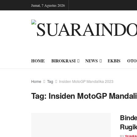
Jumat, 7 Agustus 2026
HOME
BIROKRASI
NEWS
EKBIS
OTO
Home
Tag
Insiden MotoGP Mandalika 2023
Tag:
Insiden MotoGP Mandali
Binde
Rugik
BY
SUARA