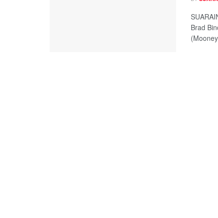
SUARAIN
Brad Bi
(Mooney 