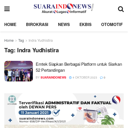
HOME
BIROKRASI
NEWS
EKBIS
OTOMOTIF
Home
Tag
Indra Yudhistira
Tag:
Indra Yudhistira
Emtek Siapkan Berbagai Platform untuk Siarkan
52 Pertandingan
BY
SUARAINDONEWS
4 OKTOBER 2023
0