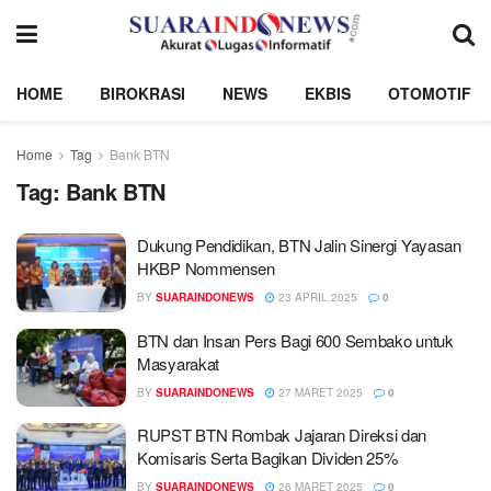
HOME
BIROKRASI
NEWS
EKBIS
OTOMOTIF
Home
Tag
Bank BTN
Tag:
Bank BTN
Dukung Pendidikan, BTN Jalin Sinergi Yayasan
HKBP Nommensen
BY
SUARAINDONEWS
23 APRIL 2025
0
BTN dan Insan Pers Bagi 600 Sembako untuk
Masyarakat
BY
SUARAINDONEWS
27 MARET 2025
0
RUPST BTN Rombak Jajaran Direksi dan
Komisaris Serta Bagikan Dividen 25%
BY
SUARAINDONEWS
26 MARET 2025
0