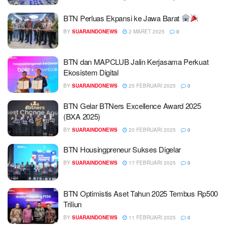
BTN Perluas Ekpansi ke Jawa Barat
BY
SUARAINDONEWS
2 MARET 2025
0
BTN dan MAPCLUB Jalin Kerjasama Perkuat
Ekosistem Digital
BY
SUARAINDONEWS
25 FEBRUARI 2025
0
BTN Gelar BTNers Excellence Award 2025
(BXA 2025)
BY
SUARAINDONEWS
20 FEBRUARI 2025
0
BTN Housingpreneur Sukses Digelar
BY
SUARAINDONEWS
17 FEBRUARI 2025
0
BTN Optimistis Aset Tahun 2025 Tembus Rp500
Triliun
BY
SUARAINDONEWS
11 FEBRUARI 2025
0