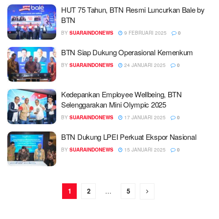
HUT 75 Tahun, BTN Resmi Luncurkan Bale by
BTN
BY
SUARAINDONEWS
9 FEBRUARI 2025
0
BTN Siap Dukung Operasional Kemenkum
BY
SUARAINDONEWS
24 JANUARI 2025
0
Kedepankan Employee Wellbeing, BTN
Selenggarakan Mini Olympic 2025
BY
SUARAINDONEWS
17 JANUARI 2025
0
BTN Dukung LPEI Perkuat Ekspor Nasional
BY
SUARAINDONEWS
15 JANUARI 2025
0
1
2
…
5