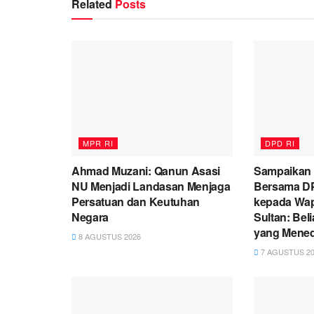
Related
Posts
MPR RI
DPD RI
Ahmad Muzani: Qanun Asasi
Sampaikan
NU Menjadi Landasan Menjaga
Bersama DP
Persatuan dan Keutuhan
kepada Wap
Negara
Sultan: Be
yang Mene
8 AGUSTUS 2026
7 AGUSTUS 20