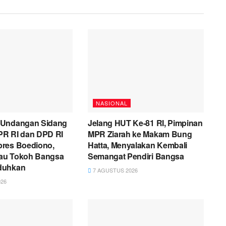
NASIONAL
 Undangan Sidang
Jelang HUT Ke-81 RI, Pimpinan
R RI dan DPD RI
MPR Ziarah ke Makam Bung
res Boediono,
Hatta, Menyalakan Kembali
liau Tokoh Bangsa
Semangat Pendiri Bangsa
duhkan
7 AGUSTUS 2026
26