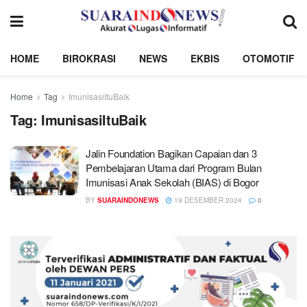
HOME
BIROKRASI
NEWS
EKBIS
OTOMOTIF
Home
Tag
ImunisasiItuBaik
Tag:
ImunisasiItuBaik
Jalin Foundation Bagikan Capaian dan 3
Pembelajaran Utama dari Program Bulan
Imunisasi Anak Sekolah (BIAS) di Bogor
BY
SUARAINDONEWS
19 DESEMBER 2024
0