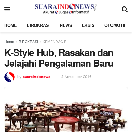
HOME
BIROKRASI
NEWS
EKBIS
OTOMOTIF
Home
BIROKRASI
KEMENDAG RI
K-Style Hub, Rasakan dan
Jelajahi Pengalaman Baru
by
suaraindonews
3 November 2016