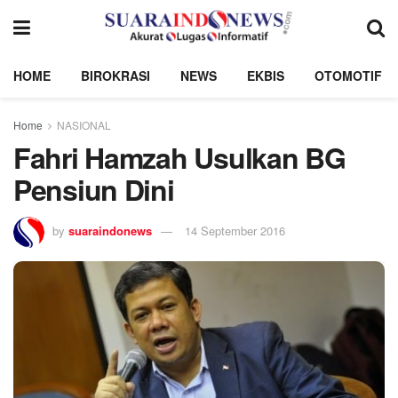
HOME
BIROKRASI
NEWS
EKBIS
OTOMOTIF
Home
NASIONAL
Fahri Hamzah Usulkan BG
Pensiun Dini
by
suaraindonews
14 September 2016